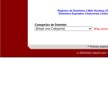
Registro de Dominios
|
Web Hosting
|
D
Dominios Expirados
|
Industrias
|
Indu
Categorías de Dominio:
[Pág. princi
** Precios expre
© 2002/2022 Solo10.com