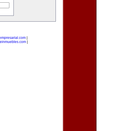
empresarial.com
|
einmuebles.com
|