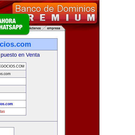
cios.com
 puesto en Venta
EGOCIOS.COM
os.com
ios.com
tas