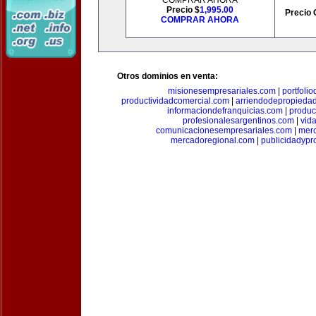
COMPRAR AHORA
Precio $
1,995.00
Precio 
COMPRAR AHORA
Otros dominios en venta:
misionesempresariales.com
|
portfoli
productividadcomercial.com
|
arriendodepropieda
informaciondefranquicias.com
|
produc
profesionalesargentinos.com
|
vid
comunicacionesempresariales.com
|
mer
mercadoregional.com
|
publicidadyp