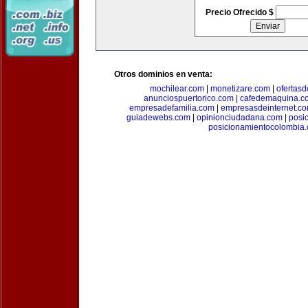
Precio Ofrecido $
Otros dominios en venta:
mochilear.com
|
monetizare.com
|
ofertas
anunciospuertorico.com
|
cafedemaquina.c
empresadefamilia.com
|
empresasdeinternet.c
guiadewebs.com
|
opinionciudadana.com
|
posi
posicionamientocolombia