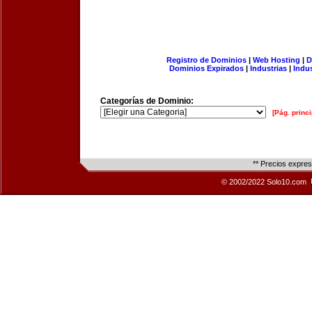
Registro de Dominios
|
Web Hosting
|
D
Dominios Expirados
|
Industrias
|
Indu
Categorías de Dominio:
[Pág. princi
** Precios expre
© 2002/2022 Solo10.com