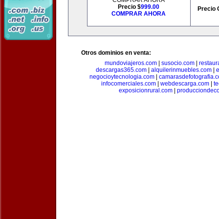
COMPRAR AHORA
Precio $
999.00
Precio 
COMPRAR AHORA
Otros dominios en venta:
mundoviajeros.com
|
susocio.com
|
restaur
descargas365.com
|
alquilerinmuebles.com
|
e
negocioytecnologia.com
|
camarasdefotografia.
infocomerciales.com
|
webdescarga.com
|
t
exposicionrural.com
|
producciondec