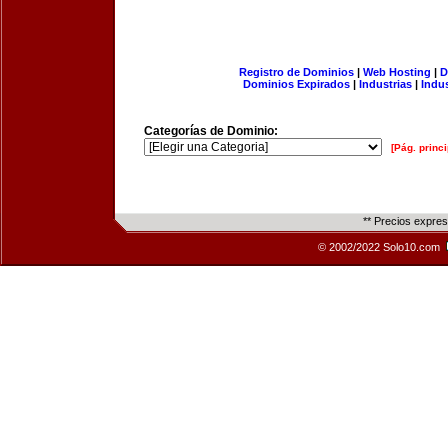
Registro de Dominios
|
Web Hosting
|
D
Dominios Expirados
|
Industrias
|
Indu
Categorías de Dominio:
[Pág. princi
** Precios expre
© 2002/2022 Solo10.com