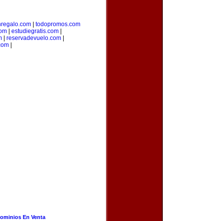
regalo.com
|
todopromos.com
com
|
estudiegratis.com
|
m
|
reservadevuelo.com
|
com
|
ominios En Venta