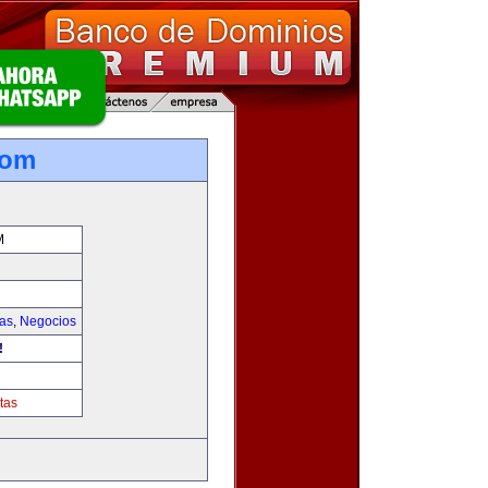
com
M
ias
,
Negocios
!
tas