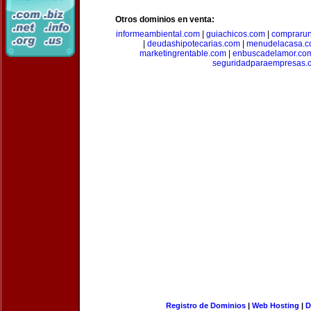
Otros dominios en venta:
informeambiental.com
|
guiachicos.com
|
comprarun
|
deudashipotecarias.com
|
menudelacasa.
marketingrentable.com
|
enbuscadelamor.co
seguridadparaempresas.
Registro de Dominios
|
Web Hosting
|
D