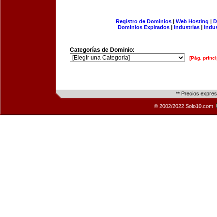
Registro de Dominios
|
Web Hosting
|
D
Dominios Expirados
|
Industrias
|
Indu
Categorías de Dominio:
[Pág. princi
** Precios expre
© 2002/2022 Solo10.com