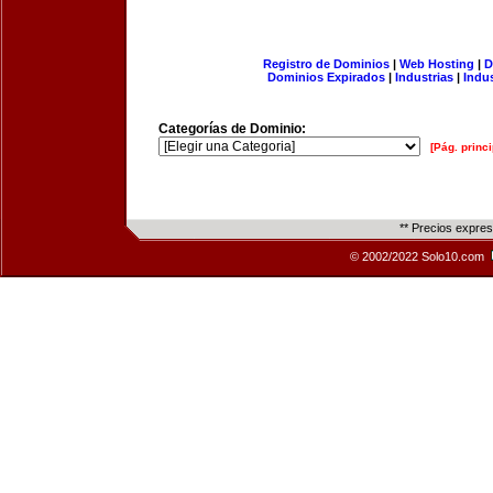
Registro de Dominios
|
Web Hosting
|
D
Dominios Expirados
|
Industrias
|
Indu
Categorías de Dominio:
[Pág. princi
** Precios expre
© 2002/2022 Solo10.com