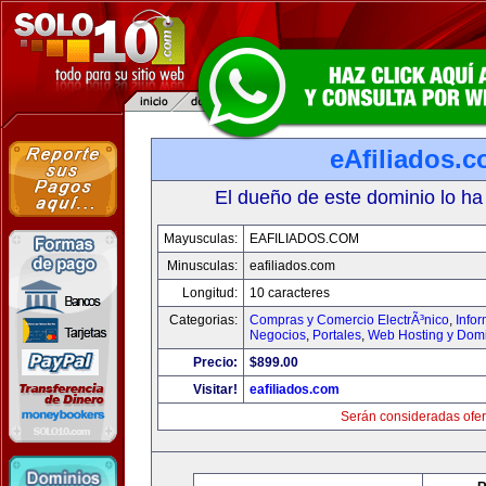
eAfiliados.
El dueño de este dominio lo ha
Mayusculas:
EAFILIADOS.COM
Minusculas:
eafiliados.com
Longitud:
10 caracteres
Categorias:
Compras y Comercio ElectrÃ³nico
,
Info
Negocios
,
Portales
,
Web Hosting y Dom
Precio:
$899.00
Visitar!
eafiliados.com
Serán consideradas ofer